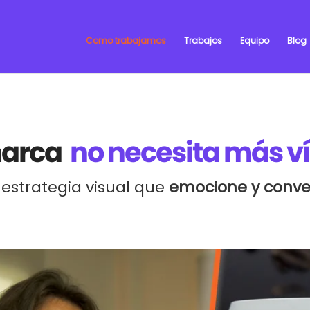
Como trabajamos
Trabajos
Equipo
Blog
marca
no necesita más v
estrategia visual que
emocione y conven