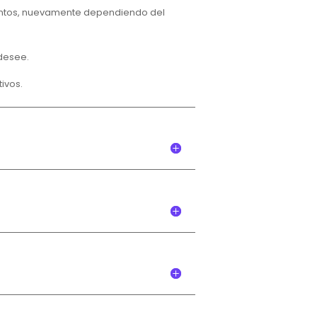
entos, nuevamente dependiendo del
desee.
tivos.